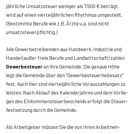
jähr­li­che Umsatz­steu­er weni­ger als 7.500 € beträgt,
wird auf einen vier­tel­jähr­li­chen Rhyth­mus umge­stellt.
(Bestimm­te Beru­fe wie z.B. Ärz­te u.a. sind nicht
umsatzsteuerpflichtig.)
Alle Gewer­be­trei­ben­den aus Hand­werk, Indus­trie und
Han­del (außer freie Beru­fe und Land­wirt­schaft) zah­len
Gewer­be­steu­er
an ihre Gemein­de. Die genaue Höhe
legt die Gemein­de über den “Gewer­be­steu­er­he­be­satz”
fest. Auch hier sind vier­tel­jähr­li­che Vor­aus­zah­lun­gen zu
leis­ten. Nach Ablauf des Kalen­der­jah­res und dem Vor­lie­
gen des Ein­kom­men­steu­er­be­scheids erfolgt die Steu­er­
fest­set­zung durch die Gemeinde.
Als Arbeit­ge­ber müs­sen Sie die von Ihren Arbeit­neh­