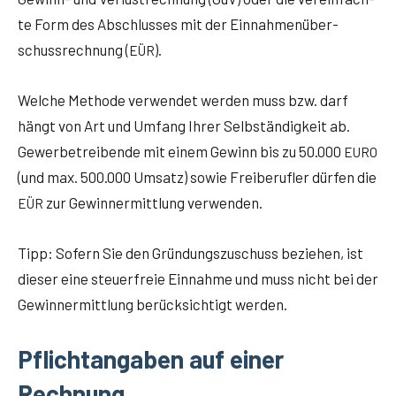
te Form des Abschlus­ses mit der Ein­nah­men­über­
schuss­rech­nung (
).
EÜR
Wel­che Metho­de ver­wen­det wer­den muss bzw. darf
hängt von Art und Umfang Ihrer Selb­stän­dig­keit ab.
Gewer­be­trei­ben­de mit einem Gewinn bis zu 50.000
EURO
(und max. 500.000 Umsatz) sowie Frei­be­ruf­ler dür­fen die
zur Gewinn­ermitt­lung verwenden.
EÜR
Tipp: Sofern Sie den Grün­dungs­zu­schuss bezie­hen, ist
die­ser eine steu­er­freie Ein­nah­me und muss nicht bei der
Gewinn­ermitt­lung berück­sich­tigt werden.
Pflichtangaben auf einer
Rechnung