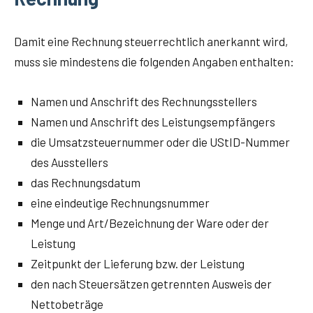
Damit eine Rech­nung steu­er­recht­lich aner­kannt wird,
muss sie min­des­tens die fol­gen­den Anga­ben enthalten:
Namen und Anschrift des Rechnungsstellers
Namen und Anschrift des Leistungsempfängers
die Umsatz­steu­er­num­mer oder die UStID-Num­mer
des Ausstellers
das Rech­nungs­da­tum
eine ein­deu­ti­ge Rechnungsnummer
Men­ge und Art/Bezeichnung der Ware oder der
Leistung
Zeit­punkt der Lie­fe­rung bzw. der Leistung
den nach Steu­er­sät­zen getrenn­ten Aus­weis der
Nettobeträge