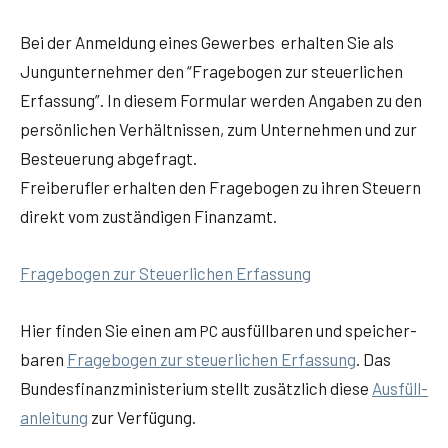
Bei der Anmel­dung eines Gewer­bes erhal­ten Sie als
Jung­un­ter­neh­mer den “Fra­ge­bo­gen zur steu­er­li­chen
Erfas­sung”. In die­sem For­mu­lar wer­den Anga­ben zu den
per­sön­li­chen Ver­hält­nis­sen, zum Unter­neh­men und zur
Besteue­rung abge­fragt.
Frei­be­ruf­ler erhal­ten den Fra­ge­bo­gen zu ihren Steu­ern
direkt vom zustän­di­gen Finanzamt.
Fra­ge­bo­gen zur Steu­er­li­chen Erfassung
Hier fin­den Sie einen am
aus­füll­ba­ren und spei­cher­
PC
ba­ren
Fra­ge­bo­gen zur steu­er­li­chen Erfas­sung
. Das
Bun­des­fi­nanz­mi­nis­te­ri­um stellt zusätz­lich die­se
Aus­füll­
an­lei­tung
zur Verfügung.