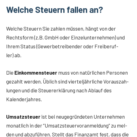
Welche Steuern fallen an?
Wel­che Steu­ern Sie zah­len müs­sen, hängt von der
Rechts­form (z.B. GmbH oder Ein­zel­un­ter­neh­men) und
Ihrem Sta­tus (Gewer­be­trei­ben­der oder Frei­be­ruf­
ler) ab.
Die
Ein­kom­men­steu­er
muss von natür­li­chen Per­so­nen
gezahlt wer­den. Üblich sind vier­tel­jähr­li­che Vor­aus­zah­
lun­gen und die Steu­er­erklä­rung nach Ablauf des
Kalenderjahres.
Umsatz­steu­er
ist bei neu­ge­grün­de­ten Unter­neh­men
monat­lich in der “Umsatz­steu­er­vor­anmel­dung” zu mel­
den und abzu­füh­ren. Stellt das Finanz­amt fest, dass die