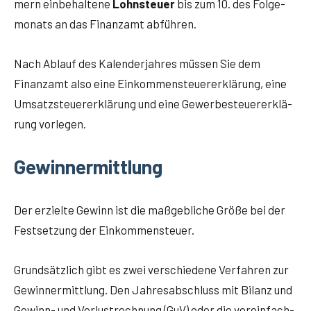
mern ein­be­hal­te­ne
Lohn­steu­er
bis zum 10. des Fol­ge­
mo­nats an das Finanz­amt abführen.
Nach Ablauf des Kalen­der­jah­res müs­sen Sie dem
Finanz­amt also eine Ein­kom­men­steu­er­erklä­rung, eine
Umsatz­steu­er­erklä­rung und eine Gewer­be­steu­er­erklä­
rung vorlegen.
Gewinnermittlung
Der erziel­te Gewinn ist die maß­geb­li­che Grö­ße bei der
Fest­set­zung der Einkommensteuer.
Grund­sätz­lich gibt es zwei ver­schie­de­ne Ver­fah­ren zur
Gewinn­ermitt­lung. Den Jah­res­ab­schluss mit Bilanz und
Gewinn- und Ver­lust­rech­nung (GuV) oder die ver­ein­fach­