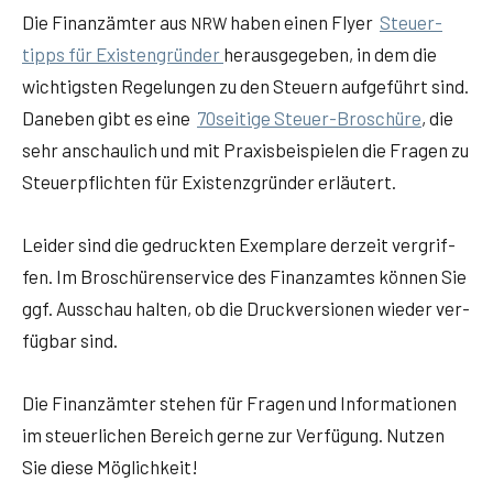
Die Finanz­äm­ter aus
haben einen Fly­er
Steu­er­
NRW
tipps für Exis­ten­grün­der
her­aus­ge­ge­ben, in dem die
wich­tigs­ten Rege­lun­gen zu den Steu­ern auf­ge­führt sind.
Dane­ben gibt es eine
70seitige Steu­er-Bro­schü­re
, die
sehr anschau­lich und mit Pra­xis­bei­spie­len die Fra­gen zu
Steu­er­pflich­ten für Exis­tenz­grün­der erläutert.
Lei­der sind die gedruck­ten Exem­pla­re der­zeit ver­grif­
fen. Im Bro­schü­ren­ser­vice des Finanz­am­tes kön­nen Sie
ggf. Aus­schau hal­ten, ob die Druck­ver­sio­nen wie­der ver­
füg­bar sind.
Die Finanz­äm­ter ste­hen für Fra­gen und Infor­ma­tio­nen
im steu­er­li­chen Bereich ger­ne zur Ver­fü­gung. Nut­zen
Sie die­se Möglichkeit!