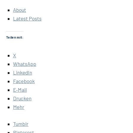
About
Latest Posts
Teilen mit:
X
Whats­App
Lin­ke­dIn
Face­book
E‑Mail
Dru­cken
Mehr
Tumb­lr
Pin­te­rest