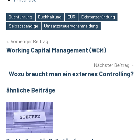
Buchführung
Buchhaltung
EÜR
Existenzgründung
Schlagwörter
Selbstständige
Umsatzsteuervoranmeldung
Beitragsnavigation
Vorheriger Beitrag
Working Capital Management (
)
WCM
Nächster Beitrag
Wozu braucht man ein externes Controlling?
ähnliche Beiträge