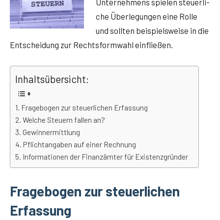
Unter­neh­mens spie­len steu­er­li­
che Über­le­gun­gen eine Rol­le
und soll­ten bei­spiels­wei­se in die
Ent­schei­dung zur Rechts­form­wahl einfließen.
Inhalts­über­sicht:
Fra­ge­bo­gen zur steu­er­li­chen Erfassung
Wel­che Steu­ern fal­len an?
Gewinn­ermitt­lung
Pflicht­an­ga­ben auf einer Rechnung
Infor­ma­tio­nen der Finanz­äm­ter für Existenzgründer
Fragebogen zur steuerlichen
Erfassung