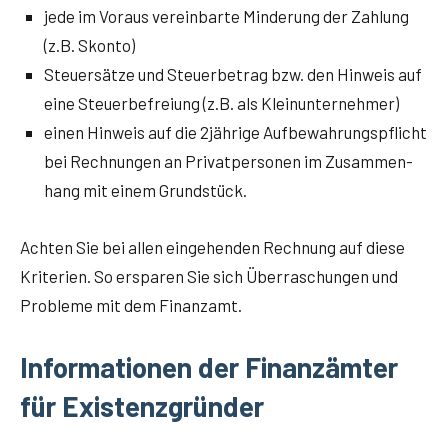
jede im Vor­aus ver­ein­bar­te Min­de­rung der Zah­lung
(z.B. Skonto)
Steu­er­sät­ze und Steu­er­be­trag bzw. den Hin­weis auf
eine Steu­er­be­frei­ung (z.B. als Kleinunternehmer)
einen Hin­weis auf die 2jährige Auf­be­wah­rungs­pflicht
bei Rech­nun­gen an Pri­vat­per­so­nen im Zusam­men­
hang mit einem Grundstück.
Ach­ten Sie bei allen ein­ge­hen­den Rech­nung auf die­se
Kri­te­ri­en. So erspa­ren Sie sich Über­ra­schun­gen und
Pro­ble­me mit dem Finanzamt.
Informationen der Finanzämter
für Existenzgründer