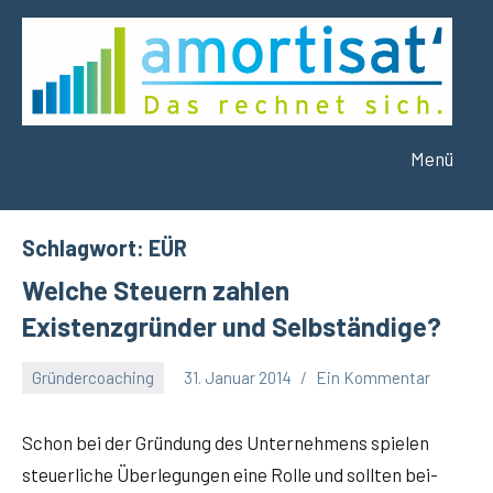
Zum
Inhalt
springen
Menü
amortisat
Das
rechnet
´
sich.
Schlagwort:
EÜR
Welche Steuern zahlen
Existenzgründer und Selbständige?
Gründercoaching
31. Januar 2014
Ein Kommentar
Winfried
Eitel
Schon bei der Grün­dung des Unter­neh­mens spie­len
steu­er­li­che Über­le­gun­gen eine Rol­le und soll­ten bei­