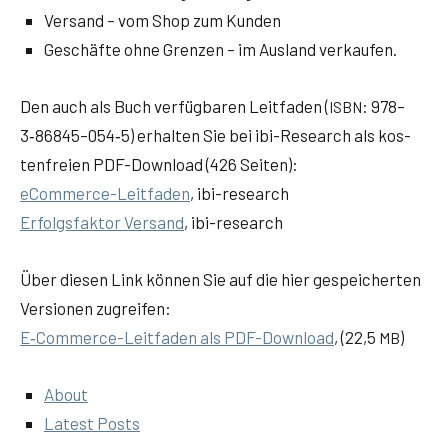
Ver­sand – vom Shop zum Kunden
Geschäf­te ohne Gren­zen – im Aus­land verkaufen.
Den auch als Buch ver­füg­ba­ren Leit­fa­den (
: 978–
ISBN
3‑86845–054‑5) erhal­ten Sie bei ibi-Rese­arch als kos­
ten­frei­en PDF-Down­load (426 Seiten):
eCom­mer­ce-Leit­fa­den
, ibi-rese­arch
Erfolgs­fak­tor Ver­sand
, ibi-rese­arch
Über die­sen Link kön­nen Sie auf die hier gespei­cher­ten
Ver­sio­nen zugreifen:
E‑Com­mer­ce-Leit­fa­den als PDF-Down­load
, (22,5
)
MB
About
Latest Posts