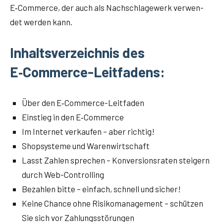
E‑Commerce, der auch als Nach­schla­ge­werk ver­wen­
det wer­den kann.
Inhaltsverzeichnis des
E‑Commerce-Leitfadens:
Über den E‑Com­mer­ce-Leit­fa­den
Ein­stieg in den E‑Commerce
Im Inter­net ver­kau­fen – aber richtig!
Shop­sys­te­me und Warenwirtschaft
Lasst Zah­len spre­chen – Kon­ver­si­ons­ra­ten stei­gern
durch Web-Controlling
Bezah­len bit­te – ein­fach, schnell und sicher!
Kei­ne Chan­ce ohne Risi­ko­ma­nage­ment – schüt­zen
Sie sich vor Zahlungsstörungen