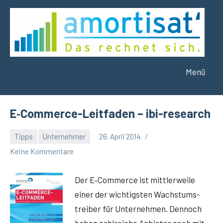
Zum
Inhalt
springen
Menü
amortisat
Das
rechnet
´
sich.
E‑Commerce-Leitfaden – ibi-research
Tipps
Unternehmer
26. April 2014
Winfried
Keine Kommentare
Eitel
Der E‑Commerce ist mitt­ler­wei­le
einer der wich­tigs­ten Wachs­tums­
trei­ber für Unter­neh­men. Den­noch
haben zahl­rei­che Anbie­ter noch mit