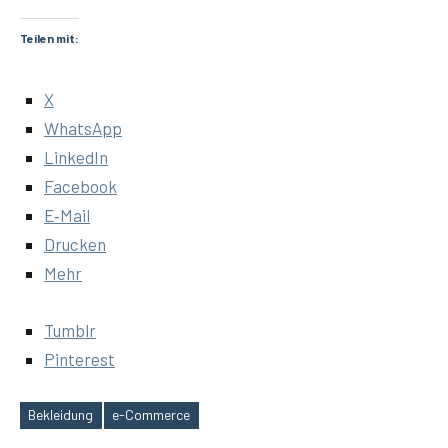
Teilen mit:
X
Whats­App
Lin­ke­dIn
Face­book
E‑Mail
Dru­cken
Mehr
Tumb­lr
Pin­te­rest
Bekleidung
e-Commerce
Schlagwörter