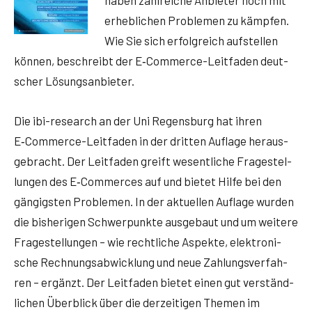
erheb­li­chen Pro­ble­men zu kämp­fen.
Wie Sie sich erfolg­reich auf­stel­len
kön­nen, beschreibt der E‑Com­mer­ce-Leit­fa­den deut­
scher Lösungsanbieter.
Die ibi-rese­arch an der Uni Regens­burg hat ihren
E‑Com­mer­ce-Leit­fa­den in der drit­ten Auf­la­ge her­aus­
ge­bracht. Der Leit­fa­den greift wesent­li­che Fra­ge­stel­
lun­gen des E‑Commerces auf und bie­tet Hil­fe bei den
gän­gigs­ten Pro­ble­men. In der aktu­el­len Auf­la­ge wur­den
die bis­he­ri­gen Schwer­punk­te aus­ge­baut und um wei­te­re
Fra­ge­stel­lun­gen – wie recht­li­che Aspek­te, elek­tro­ni­
sche Rech­nungs­ab­wick­lung und neue Zah­lungs­ver­fah­
ren – ergänzt. Der Leit­fa­den bie­tet einen gut ver­ständ­
li­chen Über­blick über die der­zei­ti­gen The­men im