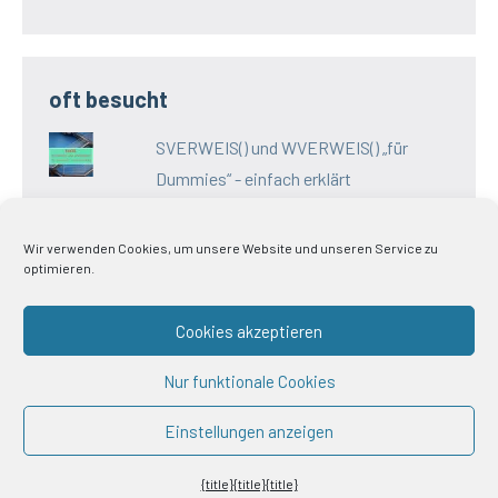
oft besucht
SVERWEIS() und WVERWEIS() „für
Dummies“ - einfach erklärt
Wir verwenden Cookies, um unsere Website und unseren Service zu
optimieren.
Impressum
Cookies akzeptieren
Datenschutz
Nur funktionale Cookies
AGB
Einstellungen anzeigen
Impressum
Cookie-
Allgemeine
Richtlinie
Geschäftsbedingungen
{title}
{title}
{title}
(
EU