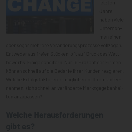
letz­ten
Jah­re
haben vie­le
Unter­neh­
men einen
oder sogar meh­re­re Ver­än­de­rungs­pro­zes­se voll­zo­gen.
Ent­we­der aus frei­en Stü­cken, oft auf Druck des Wett­
be­werbs. Eini­ge schei­tern. Nur 15 Pro­zent der Fir­men
kön­nen schnell auf die Bedar­fe ihrer Kun­den reagie­ren.
Wel­che Erfolgs­fak­to­ren ermög­li­chen es Ihrem Unter­
neh­men, sich schnell an ver­än­der­te Markt­ge­ge­ben­hei­
ten anzupassen?
Welche Herausforderungen
gibt es?