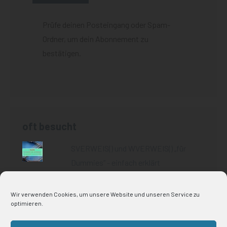
Prüfe deinen Posteingang oder Spam-
Ordner, um dein Abonnement zu
bestätigen.
oft besucht
SVERWEIS() und WVERWEIS() „für
Dummies“ - einfach erklärt
Wir verwenden Cookies, um unsere Website und unseren Service zu
optimieren.
Impressum