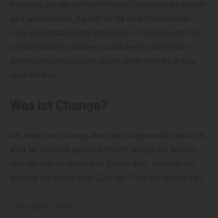
Hin­wei­se, wie die Agi­li­tät in Ihrem Unter­neh­men gestei­
gert wer­den kann. Agi­li­tät ist die neue Her­aus­for­de­
rung: Orga­ni­sa­to­ri­sche Struk­tu­ren, Pro­zes­se und Füh­
rungs­struk­tu­ren müs­sen zu unsi­che­ren und dyna­mi­
schen Umwel­ten pas­sen, damit Unter­neh­men erfolg­
reich bleiben.
Was ist Change?
„
Alle reden von Chan­ge, aber wie das genau das gemacht
wird, ist nir­gends genau defi­niert“, klag­te ein Teil­neh­
mer, der hier vor­ge­stell­ten Stu­die. Also: Wor­in genau
besteht die Arbeit beim „Chan­ge“? Und wer leis­tet sie?
Down­load [1.40
]
MB