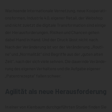
Wach­sen­de inter­na­tio­na­le Ver­net­zung, neue Koope­ra­ti­
ons­for­men, Indus­trie 4.0, eige­ner Retail, der Web­shop
und nicht zuletzt die digi­ta­le Trans­for­ma­ti­on sind eini­ge
der Her­aus­for­de­run­gen. Risi­ken und Chan­cen gehen
dabei Hand in Hand. Und der Druck lässt nicht nach.
Nach der Ver­än­de­rung ist vor der Ver­än­de­rung. „Rou­ti­
ne“ und „Nor­ma­li­tät“ sind Begrif­fe aus der „guten alten
Zeit“, nach der sich vie­le seh­nen. Die dau­ern­de Ver­än­de­
rung des eige­nen Ver­hal­tens und die Auf­ga­be eige­ner
„Patent­re­zep­te“ fal­len schwer.
Agilität als neue Herausforderung
In einer von Kien­baum durch­ge­führ­ten Stu­die fin­den Sie