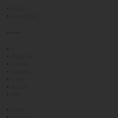
About
Latest Posts
Teilen mit:
X
Whats­App
Lin­ke­dIn
Face­book
E‑Mail
Dru­cken
Mehr
Tumb­lr
Pin­te­rest