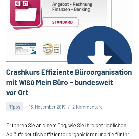
Crashkurs Effiziente Büroorganisation
mit
Mein Büro – bundesweit
WISO
vor Ort
Tipps
13. November 2019
2 Kommentare
Winfried
Eitel
Erfah­ren Sie an einem Tag, wie Sie Ihre betrieb­li­chen
Abläu­fe deut­lich effi­zi­en­ter orga­ni­sie­ren und die für Ihr