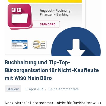
Buchhaltung und Tip-Top-
Büroorganisation für Nicht-Kaufleute
mit
Mein Büro
WISO
Steuern
6. April 2013
Keine Kommentare
Winfried
Eitel
Kon­zi­piert für Unter­neh­mer – nicht für Buch­hal­ter
WISO