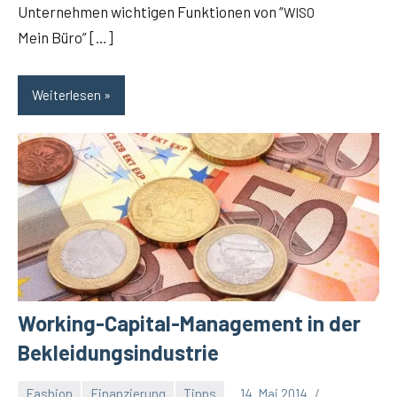
Unter­neh­men wich­ti­gen Funk­tio­nen von “
WISO
Mein Büro” […]
Weiterlesen
Working-Capital-Management in der
Bekleidungsindustrie
Fashion
Finanzierung
Tipps
14. Mai 2014