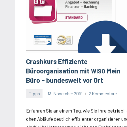
Crashkurs Effiziente
Büroorganisation mit
Mein
WISO
Büro – bundesweit vor Ort
Tipps
13. November 2019
2 Kommentare
Winfried
Eitel
Erfah­ren Sie an einem Tag, wie Sie Ihre betrieb­li
chen Abläu­fe deut­lich effi­zi­en­ter orga­ni­sie­ren un
die für Ihr Unter­neh­men wich­ti­gen Funk­tio­nen v