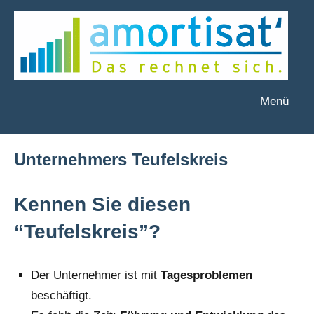
Zum
Inhalt
springen
Menü
amortisat
Das
rechnet
´
sich.
Unternehmers Teufelskreis
Kennen Sie diesen
“Teufelskreis”?
Der Unter­neh­mer ist mit
Tages­pro­ble­men
beschäf­tigt.