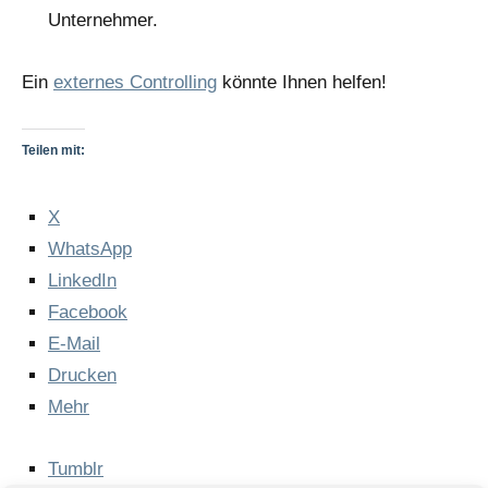
Unternehmer.
Ein
exter­nes Con­trol­ling
könn­te Ihnen helfen!
Teilen mit:
X
Whats­App
Lin­ke­dIn
Face­book
E‑Mail
Dru­cken
Mehr
Tumb­lr