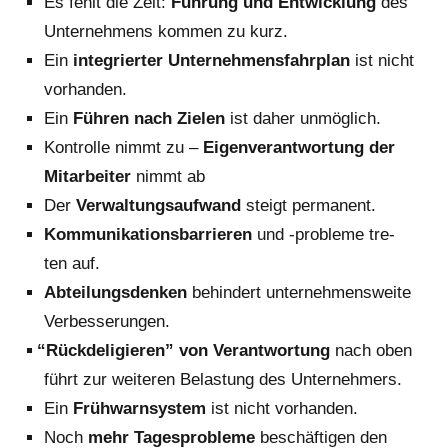
Es fehlt die Zeit:
Füh­rung und Ent­wick­lung
des
Unter­neh­mens kom­men zu kurz.
Ein
inte­grier­ter Unter­neh­mens­fahr­plan
ist nicht
vorhanden.
Ein
Füh­ren nach Zie­len
ist daher unmöglich.
Kon­trol­le nimmt zu –
Eigen­ver­ant­wor­tung der
Mit­ar­bei­ter
nimmt ab
Der
Ver­wal­tungs­auf­wand
steigt per­ma­nent.
Kom­mu­ni­ka­ti­ons­bar­rie­ren
und ‑pro­ble­me tre­
ten auf.
Abtei­lungs­den­ken
behin­dert unter­neh­mens­wei­te
Verbesserungen.
“
Rück­de­li­gie­ren” von Ver­ant­wor­tung
nach oben
führt zur wei­te­ren Belas­tung des Unternehmers.
Ein
Früh­warn­sys­tem
ist nicht vorhanden.
Noch
mehr Tages­pro­ble­me
beschäf­ti­gen den