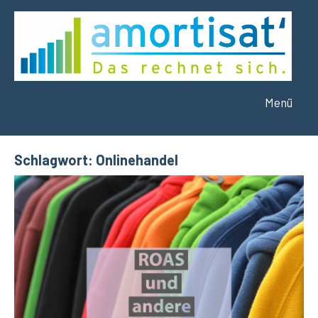
Zum
Inhalt
springen
Menü
amortisat
Das
rechnet
´
sich.
Schlagwort:
Onlinehandel