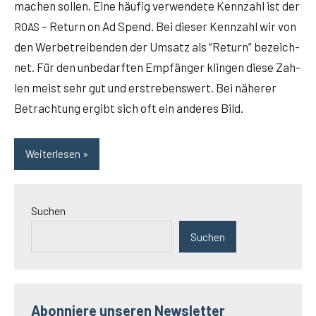
machen sol­len. Eine häu­fig ver­wen­de­te Kenn­zahl ist der
– Return on Ad Spend. Bei die­ser Kenn­zahl wir von
ROAS
den Wer­be­trei­ben­den der Umsatz als “Return” bezeich­
net. Für den unbe­darf­ten Emp­fän­ger klin­gen die­se Zah­
len meist sehr gut und erstre­bens­wert. Bei nähe­rer
Betrach­tung ergibt sich oft ein ande­res Bild.
Weiterlesen
Suchen
Suchen
Abonniere unseren Newsletter