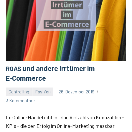
und andere Irrtümer im
ROAS
E‑Commerce
Controlling
Fashion
26. Dezember 2019
Winfried
3 Kommentare
Eitel
Im Online-Han­del gibt es eine Viel­zahl von Kenn­zah­len –
KPIs – die den Erfolg im Online-Mar­ke­ting mess­bar