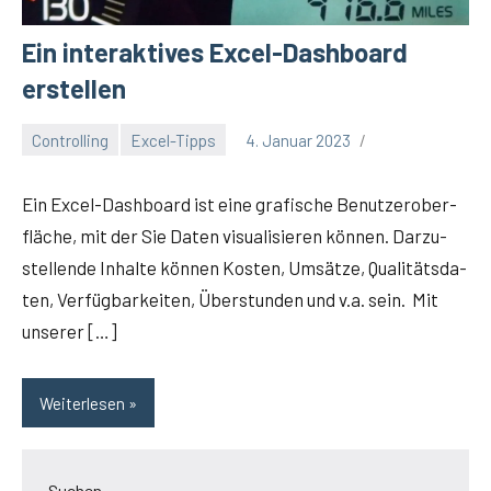
Ein interaktives Excel-Dashboard
erstellen
Controlling
Excel-Tipps
4. Januar 2023
Winfried
Eitel
Ein Excel-Dash­­board ist eine gra­fi­sche Benut­zer­ober­
flä­che, mit der Sie Daten visua­li­sie­ren kön­nen. Dar­zu­
stel­len­de Inhal­te kön­nen Kos­ten, Umsät­ze, Qua­li­täts­da­
ten, Ver­füg­bar­kei­ten, Über­stun­den und v.a. sein. Mit
unserer […]
Weiterlesen
Suchen