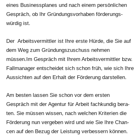
eines Busi­ness­pla­nes und nach einem persön­lichen
Gespräch, ob Ihr Grün­dungs­vor­haben förderungs­
würdig ist.
Der Arbeits­ver­mitt­ler ist Ihre ers­te Hür­de, die Sie auf
dem Weg zum Grün­dungs­zu­schuss neh­men
müssen.Im Gespräch mit Ihrem Arbeits­ver­mitt­ler bzw.
Fall­ma­na­ger ent­schei­det sich schon früh, wie sich Ihre
Aus­sich­ten auf den Erhalt der För­de­rung darstellen.
Am bes­ten las­sen Sie schon vor dem ers­ten
Gespräch mit der Agen­tur für Arbeit fach­kun­dig bera­
ten. Sie müs­sen wis­sen, nach wel­chen Kri­te­ri­en die
För­de­rung nun ver­ge­ben wird und wie Sie Ihre Chan­
cen auf den Bezug der Leis­tung ver­bes­sern können.