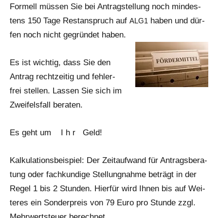
For­mell müs­sen Sie bei Antrag­stellung noch min­des­
tens 150 Tage Rest­anspruch auf
haben und dür­
ALG1
fen noch nicht ge­grün­det haben.
Es ist wich­tig, dass Sie den
Antrag recht­zei­tig und feh­ler­
frei stel­len. Las­sen Sie sich im
Zwei­fels­fall beraten.
Es geht um I h r Geld!
Kal­ku­la­ti­ons­bei­spiel: Der Zeit­auf­wand für Antrags­be­ra­
tung oder fach­kun­di­ge Stel­lung­nah­me beträgt in der
Regel 1 bis 2 Stun­den. Hier­für wird Ihnen bis auf Wei­
te­res ein Son­der­preis von 79 Euro pro Stun­de zzgl.
Mehr­wert­steu­er berechnet.