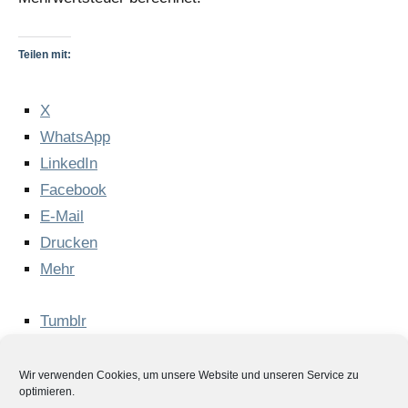
Teilen mit:
X
Whats­App
Lin­ke­dIn
Face­book
E‑Mail
Dru­cken
Mehr
Tumb­lr
Pin­te­rest
Wir verwenden Cookies, um unsere Website und unseren Service zu
optimieren.