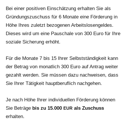
Bei einer posi­ti­ven Ein­schät­zung erhal­ten Sie als
Grün­dungs­zuschuss für 6 Mona­te eine För­de­rung in
Höhe Ihres zuletzt bezo­ge­nen Arbeits­lo­sen­gel­des.
Die­ses wird um eine Pau­scha­le von 300 Euro für Ihre
sozia­le Siche­rung erhöht.
Für die Mona­te 7 bis 15 Ihrer Selbst­stän­dig­keit kann
der Betrag von monat­lich 300 Euro auf Antrag wei­ter
gezahlt wer­den. Sie müs­sen dazu nach­wei­sen, dass
Sie Ihrer Tätig­keit haupt­be­ruf­lich nachgehen.
Je nach Höhe Ihrer indi­vi­du­el­len För­de­rung kön­nen
Sie Beträ­ge
bis zu 15.000
als Zuschuss
EUR
erhalten.