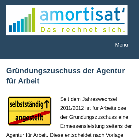
Zum
Inhalt
springen
Menü
amortisat
Das
rechnet
´
sich.
Gründungszuschuss der Agentur
für Arbeit
Seit dem Jah­res­wech­sel
2011/2012 ist für Arbeits­lose
der Grün­dungs­zuschuss eine
Ermessens­leistung sei­tens der
Agen­tur für Arbeit. Die­se ent­schei­det nach Vor­la­ge