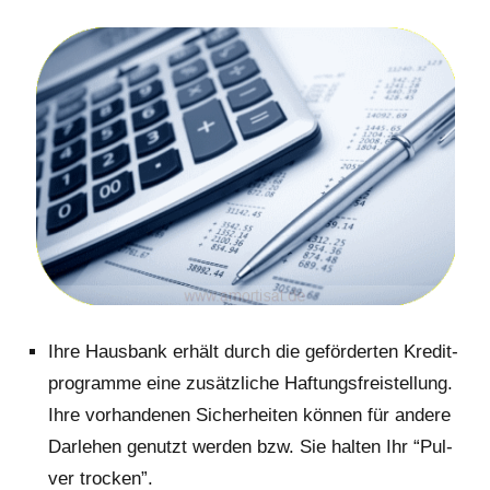
Ihre Haus­bank erhält durch die geför­der­ten Kre­dit­
pro­gram­me eine zusätz­li­che Haf­tungs­frei­stel­lung.
Ihre vor­han­de­nen Sicher­hei­ten kön­nen für ande­re
Dar­le­hen genutzt wer­den bzw. Sie hal­ten Ihr “Pul­
ver trocken”.