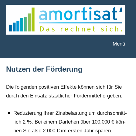
Zum
Inhalt
springen
Menü
amortisat
Das
rechnet
´
sich.
Nutzen der Förderung
Die fol­gen­den posi­ti­ven Effek­te kön­nen sich für Sie
durch den Ein­satz staat­li­cher För­der­mit­tel ergeben:
Redu­zie­rung Ihrer Zins­be­las­tung um durch­schnitt­
lich 2 %. Bei einem Dar­le­hen über 100.000 € kön­
nen Sie also 2.000 € im ers­ten Jahr sparen.