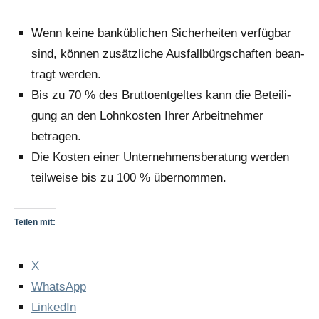
Wenn kei­ne bank­üb­li­chen Sicher­hei­ten ver­füg­bar
sind, kön­nen zusätz­li­che Aus­fall­bürg­schaf­ten bean­
tragt werden.
Bis zu 70 % des Brut­to­ent­gel­tes kann die Betei­li­
gung an den Lohn­kos­ten Ihrer Arbeit­neh­mer
betragen.
Die Kos­ten einer Unter­neh­mens­be­ra­tung wer­den
teil­wei­se bis zu 100 % übernommen.
Teilen mit:
X
Whats­App
Lin­ke­dIn