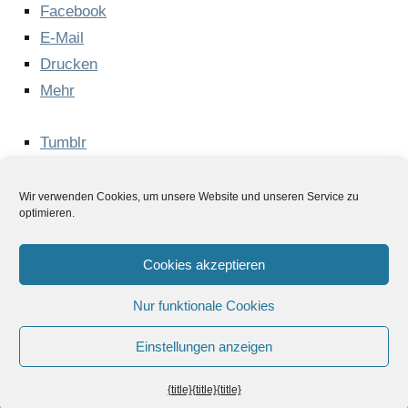
Face­book
E‑Mail
Dru­cken
Mehr
Tumb­lr
Pin­te­rest
Wir verwenden Cookies, um unsere Website und unseren Service zu
optimieren.
Impressum
Cookies akzeptieren
Datenschutz
Nur funktionale Cookies
AGB
Einstellungen anzeigen
Impressum
Cookie-
Allgemeine
Richtlinie
Geschäftsbedingungen
{title}
{title}
{title}
(
EU